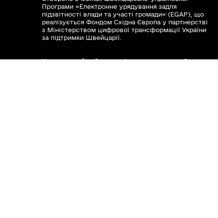
Програми «Електронне урядування задля
підзвітності влади та участі громади» (EGAP), що
реалізується Фондом Східна Європа у партнерстві
з Міністерством цифрової трансформації України
за підтримки Швейцарії.
Хочете такий сайт з чат-ботом для громади?
www.toolkit.in.ua
Весь контент доступний за ліцензією Creative
Commons Attribution 4.0 International license,
якщо не зазначено інше.
Слідкуй за нами тут:
Наша громада у смартфоні: