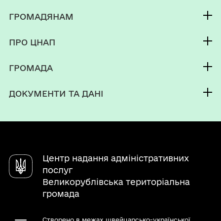
ГРОМАДЯНАМ
Послуги
ПРО ЦНАП
Електронна черга
Команда
ГРОМАДА
Новини
Про громаду
Контакти
ДОКУМЕНТИ ТА ДАНІ
Електронна приймальня
Центр надання адміністративних
послуг
Великорублівська територіальна
громада
Створено в межах швейцарсько-української