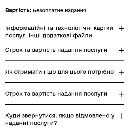
Вартість:
Безоплатне надання
Інформаційні та технологічні картки
послуг, інші додаткові файли
Строк та вартість надання послуги
00237 ТІК- статус ЧСЗ зі змінами ПКМУ 1171-
2.docx_ – 20.12
Звичайне надання
Як отримати і що для цього потрібно
Адміністративний збір: Безоплатне надання /
0 UAH /
Строк надання: 30 днів (календарні)
Де отримати
Строк та вартість надання послуги
Структурний підрозділ, на який покладено
функції з питань ветеранської політики,
районної, районної у мм. Києві та
Звичайне надання
Куди звернутися, якщо відмовлено у
Севастополі держадміністрації, виконавчого
Адміністративний збір: Безоплатне надання /
наданні послуги?
органу міської, районної у місті (у разі її